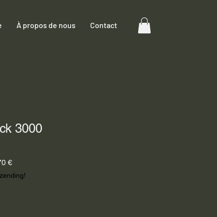
e
À propos de nous
Contact
ck 3000
Prix
70 €
promotionnel
rzending!