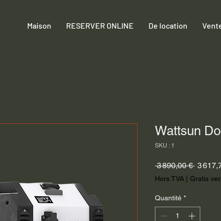
Maison
RESERVER ONLINE
De location
Vent
Wattsun Do
SKU : 1
Prix
 3 890,00 € 
3 617,
original
Hors TVA
|
Gratis ve
Quantité
*