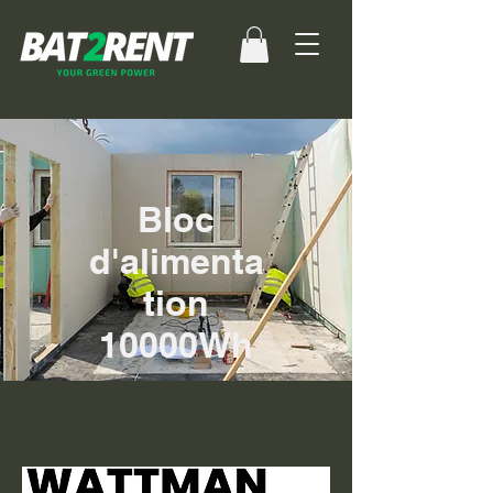
Bloc
d'alimenta
tion
10000Wh